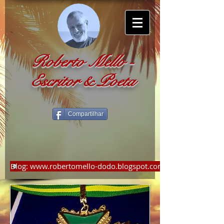
Roberto Mello
-
Escritor & Poeta
Compartilhar
Blog: www.robertomello-dodo.blogspot.com.br