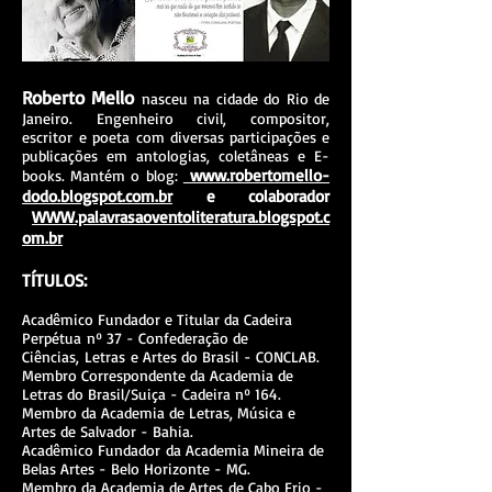
Roberto Mello
nasceu na cidade do Rio de
Janeiro. Engenheiro civil, compositor,
escritor e poeta com diversas participações e
publicações em antologias, coletâneas e E-
www.robertomello-
books. Mantém o blog:
dodo.blogspot.com.br
e colaborador
WWW.palavrasaoventoliteratura.blogspot.c
om.br
TÍTULOS:
Acadêmico Fundador e Titular da Cadeira
Perpétua nº 37 - Confederação de
Ciências, Letras e Artes do Brasil - CONCLAB.
Membro Correspondente da Academia de
Letras do Brasil/Suiça - Cadeira nº 164.
Membro da Academia de Letras, Música e
Artes de Salvador - Bahia.
Acadêmico Fundador da Academia Mineira de
Belas Artes - Belo Horizonte - MG.
Membro da Academia de Artes de Cabo Frio -